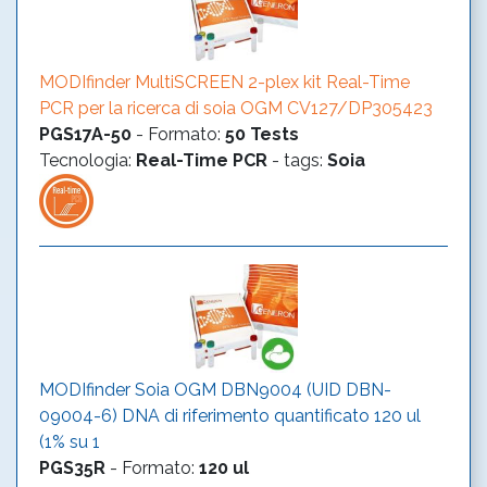
MODIfinder MultiSCREEN 2-plex kit Real-Time
PCR per la ricerca di soia OGM CV127/DP305423
PGS17A-50
-
Formato
:
50 Tests
Tecnologia
:
Real-Time PCR
- tags:
Soia
MODIfinder Soia OGM DBN9004 (UID DBN-
09004-6) DNA di riferimento quantificato 120 ul
(1% su 1
PGS35R
-
Formato
:
120 ul