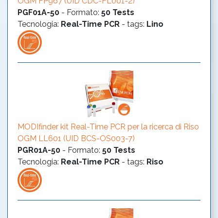
OGM FP967 (UID CDC-FL001-2)
PGF01A-50
-
Formato
:
50 Tests
Tecnologia
:
Real-Time PCR
- tags:
Lino
MODIfinder kit Real-Time PCR per la ricerca di Riso
OGM LL601 (UID BCS-OS003-7)
PGR01A-50
-
Formato
:
50 Tests
Tecnologia
:
Real-Time PCR
- tags:
Riso