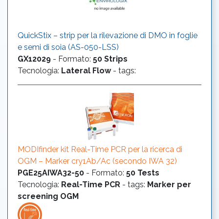
QuickStix – strip per la rilevazione di DMO in foglie
e semi di soia (AS-050-LSS)
GX12029
-
Formato
:
50 Strips
Tecnologia
:
Lateral Flow
- tags:
MODIfinder kit Real-Time PCR per la ricerca di
OGM – Marker cry1Ab/Ac (secondo IWA 32)
PGE25AIWA32-50
-
Formato
:
50 Tests
Tecnologia
:
Real-Time PCR
- tags:
Marker per
screening OGM