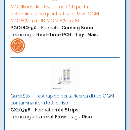
MODIfinder kit Real-Time PCR per la
determinazione quantitativa di Mais OGM
MON87419 (UID MON-87419-8)
PGC18Q-50
-
Formato
:
Coming Soon
Tecnologia
:
Real-Time PCR
- tags:
Mais
QuickStix – Test rapido per la ricerca di riso OGM
contaminante in lotti di riso
GX10398
-
Formato
:
100 Strips
Tecnologia
:
Lateral Flow
- tags:
Riso