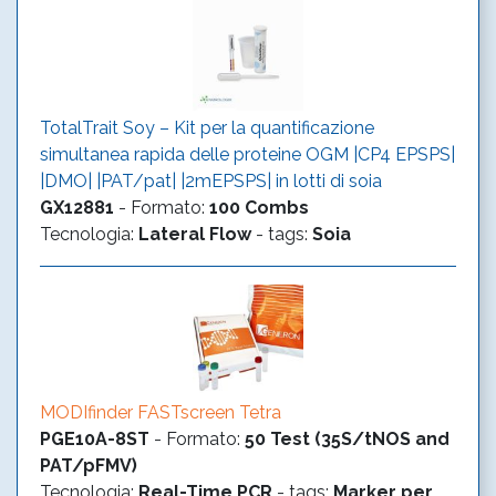
TotalTrait Soy – Kit per la quantificazione
simultanea rapida delle proteine OGM |CP4 EPSPS|
|DMO| |PAT/pat| |2mEPSPS| in lotti di soia
GX12881
-
Formato
:
100 Combs
Tecnologia
:
Lateral Flow
- tags:
Soia
MODIfinder FASTscreen Tetra
PGE10A-8ST
-
Formato
:
50 Test (35S/tNOS and
PAT/pFMV)
Tecnologia
:
Real-Time PCR
- tags:
Marker per