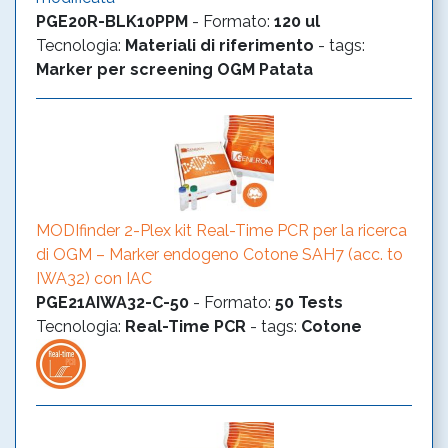
PGE20R-BLK10PPM
-
Formato
:
120 ul
Tecnologia
:
Materiali di riferimento
- tags:
Marker per screening OGM
Patata
MODIfinder 2-Plex kit Real-Time PCR per la ricerca
di OGM – Marker endogeno Cotone SAH7 (acc. to
IWA32) con IAC
PGE21AIWA32-C-50
-
Formato
:
50 Tests
Tecnologia
:
Real-Time PCR
- tags:
Cotone