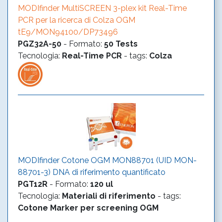
MODIfinder MultiSCREEN 3-plex kit Real-Time
PCR per la ricerca di Colza OGM
tE9/MON94100/DP73496
PGZ32A-50
-
Formato
:
50 Tests
Tecnologia
:
Real-Time PCR
- tags:
Colza
MODIfinder Cotone OGM MON88701 (UID MON-
88701-3) DNA di riferimento quantificato
PGT12R
-
Formato
:
120 ul
Tecnologia
:
Materiali di riferimento
- tags:
Cotone
Marker per screening OGM