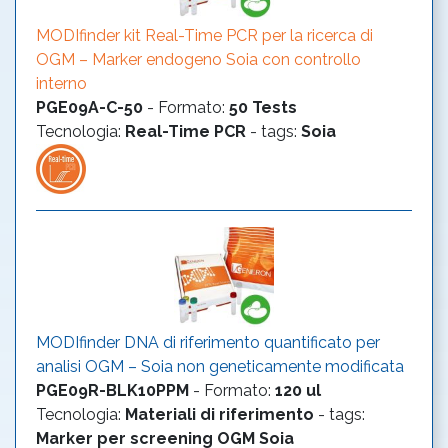
MODIfinder kit Real-Time PCR per la ricerca di
OGM – Marker endogeno Soia con controllo
interno
PGE09A-C-50
-
Formato
:
50 Tests
Tecnologia
:
Real-Time PCR
- tags:
Soia
MODIfinder DNA di riferimento quantificato per
analisi OGM – Soia non geneticamente modificata
PGE09R-BLK10PPM
-
Formato
:
120 ul
Tecnologia
:
Materiali di riferimento
- tags:
Marker per screening OGM
Soia