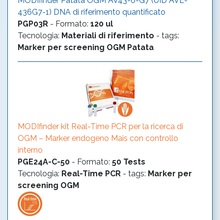
MODIfinder Patata OGM AV43-6-G7 (UID AVE-
436G7-1) DNA di riferimento quantificato
PGP03R
-
Formato
:
120 ul
Tecnologia
:
Materiali di riferimento
- tags:
Marker per screening OGM
Patata
MODIfinder kit Real-Time PCR per la ricerca di
OGM – Marker endogeno Mais con controllo
interno
PGE24A-C-50
-
Formato
:
50 Tests
Tecnologia
:
Real-Time PCR
- tags:
Marker per
screening OGM