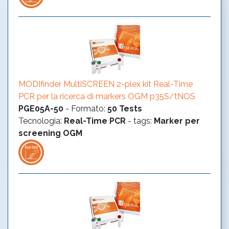
MODIfinder MultiSCREEN 2-plex kit Real-Time
PCR per la ricerca di markers OGM p35S/tNOS
PGE05A-50
-
Formato
:
50 Tests
Tecnologia
:
Real-Time PCR
- tags:
Marker per
screening OGM