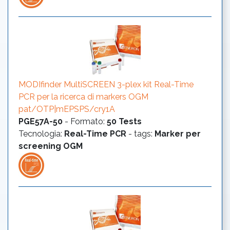
MODIfinder MultiSCREEN 3-plex kit Real-Time
PCR per la ricerca di markers OGM
pat/OTP|mEPSPS/cry1A
PGE57A-50
-
Formato
:
50 Tests
Tecnologia
:
Real-Time PCR
- tags:
Marker per
screening OGM