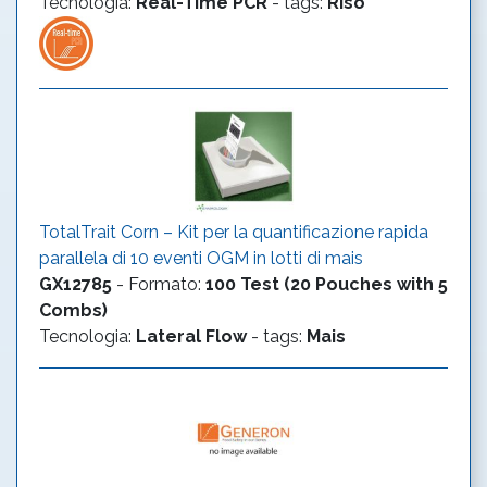
Tecnologia
:
Real-Time PCR
- tags:
Riso
TotalTrait Corn – Kit per la quantificazione rapida
parallela di 10 eventi OGM in lotti di mais
GX12785
-
Formato
:
100 Test (20 Pouches with 5
Combs)
Tecnologia
:
Lateral Flow
- tags:
Mais