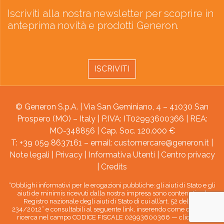
Iscriviti alla nostra newsletter per scoprire in
anteprima novità e prodotti Generon.
ISCRIVITI
© Generon S.p.A. | Via San Geminiano, 4 – 41030 San
Prospero (MO) – Italy | P.IVA: IT02993600366 | REA:
MO-348856 | Cap. Soc. 120.000 €
T: +39 059 8637161 – email:
customercare@generon.it
|
Note legali
|
Privacy
|
Informativa Utenti
|
Centro privacy
|
Credits
“Obblighi informativi per le erogazioni pubbliche: gli aiuti di Stato e gli
aiuti de minimis ricevuti dalla nostra impresa sono contenuti nel
Registro nazionale degli aiuti di Stato di cui all’art. 52 della L.
234/2012” e consultabili al seguente link, inserendo come chiave di
ricerca nel campo CODICE FISCALE 02993600366 —
clicca qui