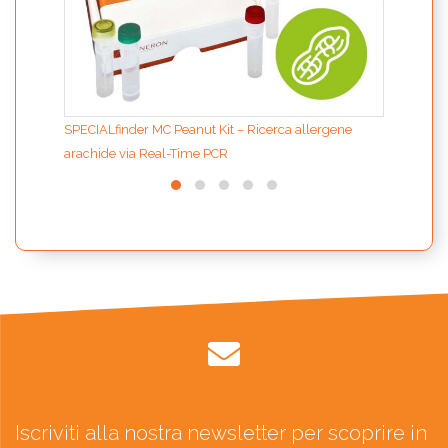
SPECIALfinder MC Peanut Kit – Ricerca allergene
arachide via Real-Time PCR
Iscriviti alla nostra newsletter per scoprire in