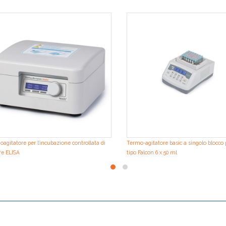
agitatore per l’incubazione controllata di
Termo-agitatore basic a singolo blocco 
re ELISA
tipo Falcon 6 x 50 ml