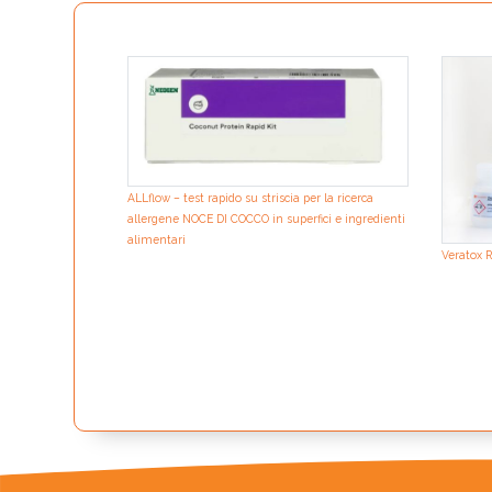
ALLflow – test rapido su striscia per la ricerca
allergene NOCE DI COCCO in superfici e ingredienti
alimentari
Veratox R