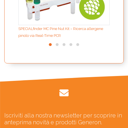
SPECIALfinder MC Pine Nut Kit – Ricerca allergene
pinolo via Real-Time PCR
Iscriviti alla nostra newsletter per scoprire in
anteprima novità e prodotti Generon.