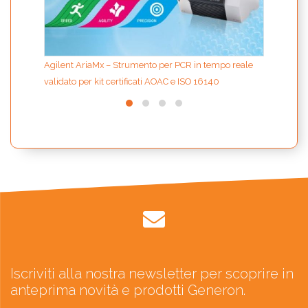
Agilent AriaMx – Strumento per PCR in tempo reale
validato per kit certificati AOAC e ISO 16140
Iscriviti alla nostra newsletter per scoprire in
anteprima novità e prodotti Generon.