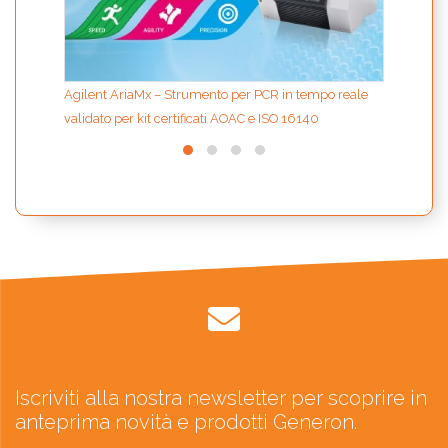
Agilent AriaMx – Strumento per PCR in tempo reale
validato per kit certificati AOAC e ISO 16140
Iscriviti alla nostra newsletter per scoprire in
anteprima novità e prodotti Generon.