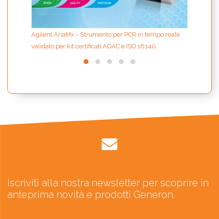
Agilent AriaMx – Strumento per PCR in tempo reale
validato per kit certificati AOAC e ISO 16140
Iscriviti alla nostra newsletter per scoprire in
anteprima novità e prodotti Generon.