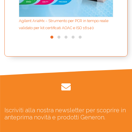
Agilent AriaMx – Strumento per PCR in tempo reale
validato per kit certificati AOAC e ISO 16140
Iscriviti alla nostra newsletter per scoprire in
anteprima novità e prodotti Generon.