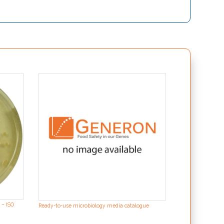
SOLUS workstatio
per l’automazione
 – ISO
Ready-to-use microbiology media catalogue