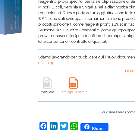
reagenti di prova specifici per la sierotipizzazione 
Minor), E. coli, Yersinia e Shigella nella diagnostica clin
monoclonali. Questo porta ad un'agglutinazione forte e 
SIFIN sono stati sviluppati internamente e sono prodott
prodotti sono offerti come reagenti pronti all'uso in fla
Salmonella SIFIN offre - reagenti di prova gruppo-specif
prova monospecifici (per identificare il sierotipo), anti
(che consentono il controllo di qualità).
Stiamo lavorando per pubblicare qui i nuovi documenti,
clicca qui
.
DOW
Manuale
Catalogo Generale
Per visualizzare i conte
Facebook
LinkedIn
Twitter
WhatsApp
Share