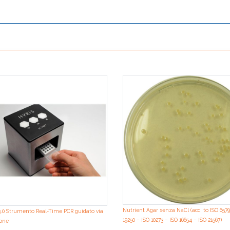
Nutrient Agar senza NaCl (acc. to ISO 6579
.0 Strumento Real-Time PCR guidato via
19250 – ISO 10273 – ISO 16654 – ISO 21567)
one