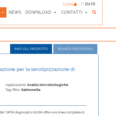
IT
EN
FR
LOGIN
NEWS
DOWNLOAD
CONTATTI
INFO SUL PRODOTTO
RICHIEDI PREVENTIVO
nazione per la serotipizzazione di
Applicazione:
Analisi microbiologiche
Tag/filtro:
Salmonella
tte? SIFIN diagnostics Gmbh offre una linea completa di