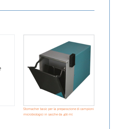
CP Select – Siste
virus, batteri, muf
Stomacher basic per la preparazione di campioni
microbiologici in sacche da 400 ml