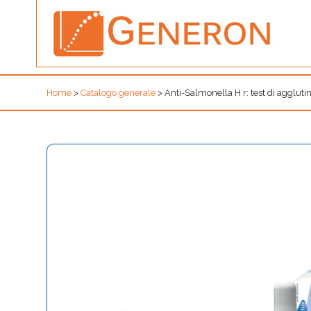
Home
>
Catalogo generale
>
Anti-Salmonella H r: test di aggluti