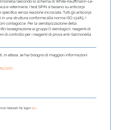
di Salmonella (secondo lo schema di White-Kauffmann-Le-
ica e veterinaria. I test SIFIN si basano su anticorpi
specifica senza reazione incrociata. Tutti gli anticorpi
i in una struttura conforme alla norma ISO 13485. I
coni contagocce. Per la sierotipizzazione della
ici (assegnazione ai gruppi O sierologici), reagenti di
geni di controllo per i reagenti di prova anti-Salmonella
 in attesa, se hai bisogno di maggiori informazioni
NLOAD
nuti bloccati fai login
qui