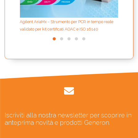
Agilent AriaMx – Strumento per PCR in tempo reale
validato per kit certificati AOAC e ISO 16140
Iscriviti alla nostra newsletter per scoprire in
anteprima novità e prodotti Generon.