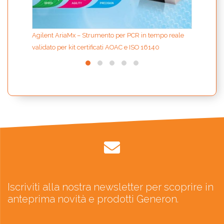
Agilent AriaMx – Strumento per PCR in tempo reale
validato per kit certificati AOAC e ISO 16140
Iscriviti alla nostra newsletter per scoprire in
anteprima novità e prodotti Generon.