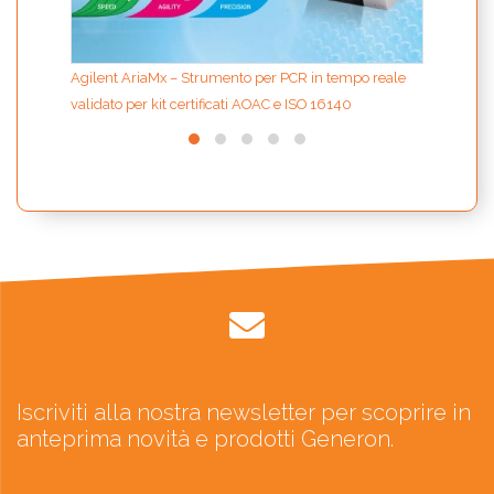
Agilent AriaMx – Strumento per PCR in tempo reale
validato per kit certificati AOAC e ISO 16140
Iscriviti alla nostra newsletter per scoprire in
anteprima novità e prodotti Generon.