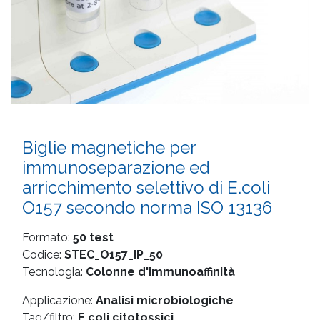
Biglie magnetiche per
immunoseparazione ed
arricchimento selettivo di E.coli
O157 secondo norma ISO 13136
Formato:
50 test
Codice:
STEC_O157_IP_50
Tecnologia:
Colonne d'immunoaffinità
Applicazione:
Analisi microbiologiche
Tag/filtro:
E.coli citotossici