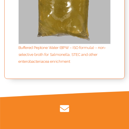
Buffered Peptone Water (BPW – ISO formula) – non-
selective broth for Salmonella, STEC and other
enterobacteriacea enrichment