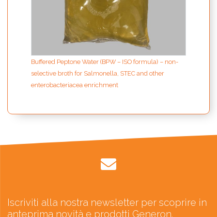
Buffered Peptone Water (BPW – ISO formula) – non-
selective broth for Salmonella, STEC and other
enterobacteriacea enrichment
Iscriviti alla nostra newsletter per scoprire in
anteprima novità e prodotti Generon.