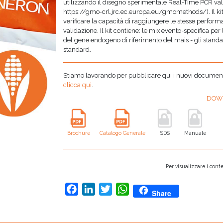
utilizzando il disegno sperimentale Real-Time PCR vali
https://gmo-crl.jrc.ec.europa.eu/gmomethods/). Il kit
verificare la capacità di raggiungere le stesse perfor
validazione. Il kit contiene: le mix evento-specifica per
del gene endogeno di riferimento del mais - gli standa
standard.
Stiamo lavorando per pubblicare qui i nuovi documenti,
clicca qui
.
DOW
Brochure
Catalogo Generale
SDS
Manuale
Per visualizzare i conte
Facebook
LinkedIn
Twitter
WhatsApp
Share