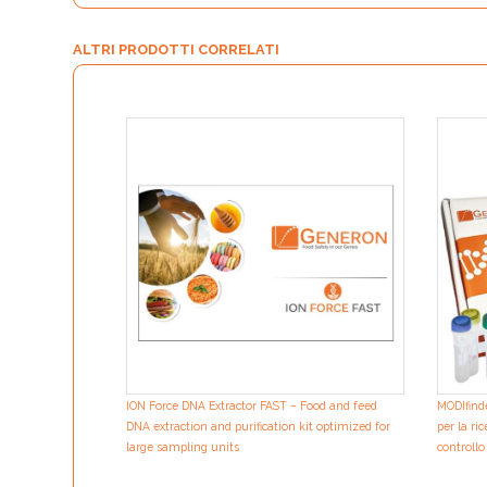
ALTRI PRODOTTI CORRELATI
ION Force DNA Extractor FAST – Food and feed
MODIfind
DNA extraction and purification kit optimized for
per la r
large sampling units
controllo