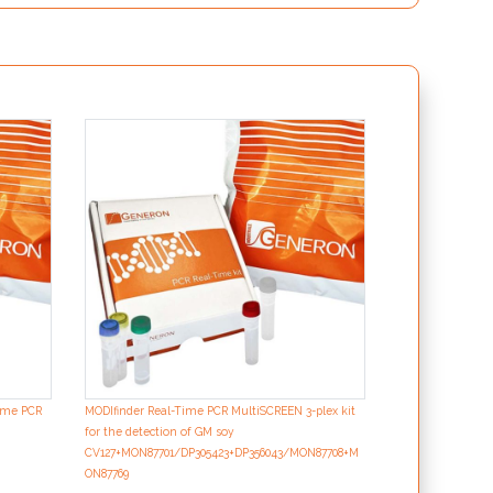
MODIfinder Multi
per la ricerca d
Time PCR
MODIfinder Real-Time PCR MultiSCREEN 3-plex kit
for the detection of GM soy
CV127+MON87701/DP305423+DP356043/MON87708+M
ON87769