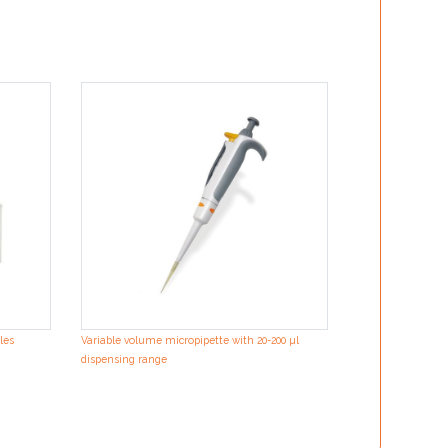
ION Force DNA Ex
manifold for puri
les
Variable volume micropipette with 20-200 µl
dispensing range