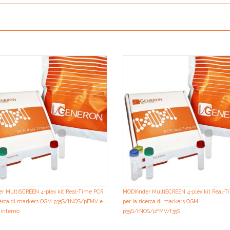
er MultiSCREEN 4-plex kit Real-Time PCR
MODIfinder MultiSCREEN 4-plex kit Real-
icerca di markers OGM p35S/tNOS/pFMV e
per la ricerca di markers OGM
 interno
p35S/tNOS/pFMV/t35S