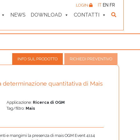
IT
EN
FR
LOGIN
NEWS
DOWNLOAD
CONTATTI
INFO SUL PRODOTTO
RICHIEDI PREVENTIVO
 determinazione quantitativa di Mais
Applicazione:
Ricerca di OGM
Tag/filtro:
Mais
limenti e mangimi la presenza di mais OGM Event 4114