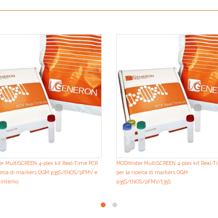
er MultiSCREEN 4-plex kit Real-Time PCR
MODIfinder MultiSCREEN 4-plex kit Real-
icerca di markers OGM p35S/tNOS/pFMV e
per la ricerca di markers OGM
 interno
p35S/tNOS/pFMV/t35S