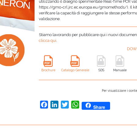
utilizzando il disegno sperimentale Real-Time PCR vali
https://gmo-crl.jrc.ec.europa.eu/gmomethods/). Il kit
verificare la capacità di raggiungere le stesse perfor
validazione.
Stiamo lavorando per pubblicare qui i nuovi documenti,
clicca qui
.
DOW
Brochure
Catalogo Generale
SDS
Manuale
Per visualizzare i conte
Facebook
LinkedIn
Twitter
WhatsApp
Share