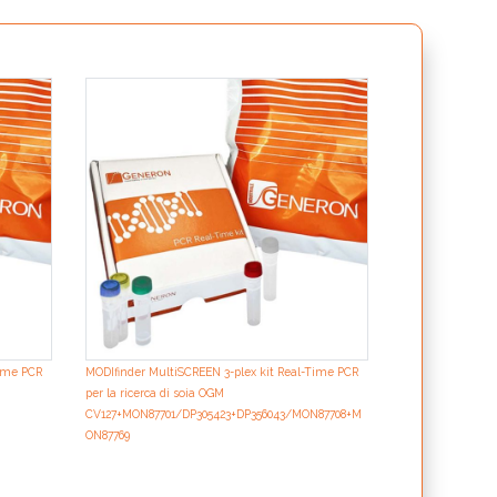
MODIfinder Multi
per la ricerca d
Time PCR
MODIfinder MultiSCREEN 3-plex kit Real-Time PCR
per la ricerca di soia OGM
CV127+MON87701/DP305423+DP356043/MON87708+M
ON87769