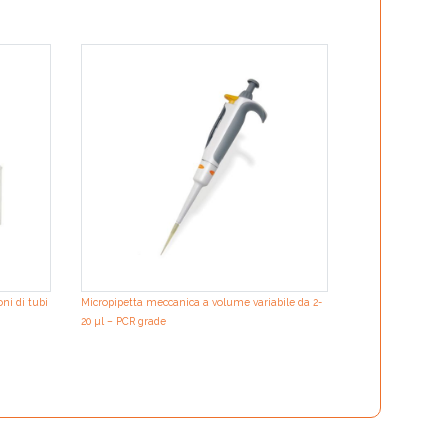
ION Force DNA Ex
manifold for puri
ni di tubi
Micropipetta meccanica a volume variabile da 2-
20 µl – PCR grade