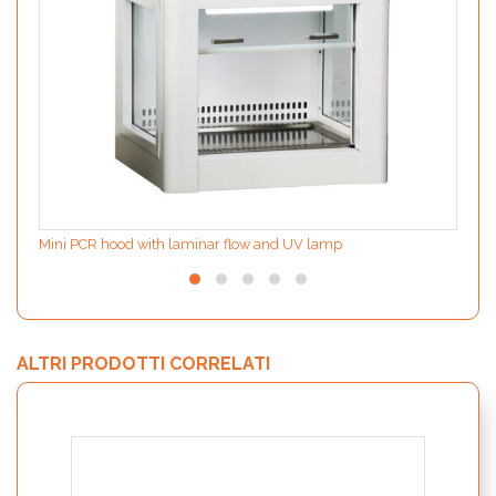
Mini PCR hood with laminar flow and UV lamp
ALTRI PRODOTTI CORRELATI
MODIf
per l