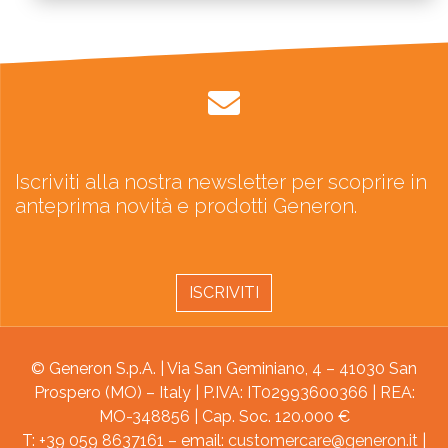
Iscriviti alla nostra newsletter per scoprire in
anteprima novità e prodotti Generon.
ISCRIVITI
© Generon S.p.A. | Via San Geminiano, 4 – 41030 San
Prospero (MO) – Italy | P.IVA: IT02993600366 | REA:
MO-348856 | Cap. Soc. 120.000 €
T: +39 059 8637161 – email:
customercare@generon.it
|