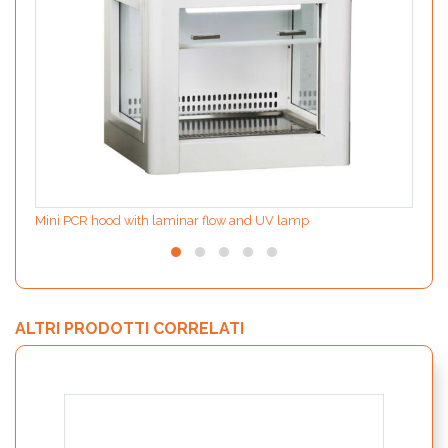
Mini PCR hood with laminar flow and UV lamp
ALTRI PRODOTTI CORRELATI
MODIf
the d