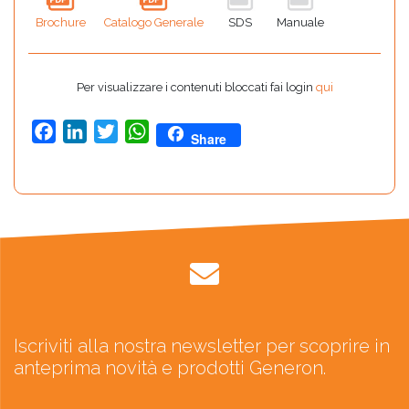
Brochure
Catalogo Generale
SDS
Manuale
Per visualizzare i contenuti bloccati fai login
qui
Facebook
LinkedIn
Twitter
WhatsApp
Share
Iscriviti alla nostra newsletter per scoprire in
anteprima novità e prodotti Generon.