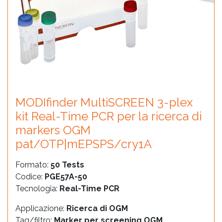
MODIfinder MultiSCREEN 3-plex
kit Real-Time PCR per la ricerca di
markers OGM
pat/OTP|mEPSPS/cry1A
Formato:
50 Tests
Codice:
PGE57A-50
Tecnologia:
Real-Time PCR
Applicazione:
Ricerca di OGM
Tag/filtro:
Marker per screening OGM