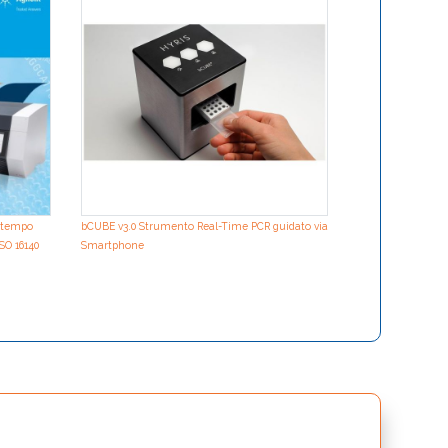
nell’aria
n tempo
bCUBE v3.0 Strumento Real-Time PCR guidato via
ISO 16140
Smartphone