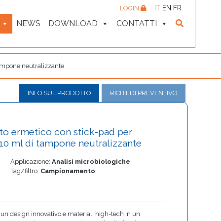
IT
EN
FR
LOGIN
NEWS
DOWNLOAD
CONTATTI
tampone neutralizzante
INFO SUL PRODOTTO
RICHIEDI PREVENTIVO
o ermetico con stick-pad per
 10 ml di tampone neutralizzante
Applicazione:
Analisi microbiologiche
Tag/filtro:
Campionamento
 design innovativo e materiali high-tech in un