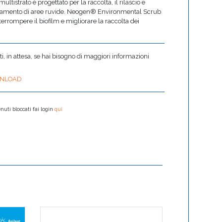
tistrato è progettato per la raccolta, il rilascio e
ionamento di aree ruvide. Neogen® Environmental Scrub
errompere il biofilm e migliorare la raccolta dei
 in attesa, se hai bisogno di maggiori informazioni
NLOAD
nuti bloccati fai login
qui
AirPrep Cub Sampl
campionamento por