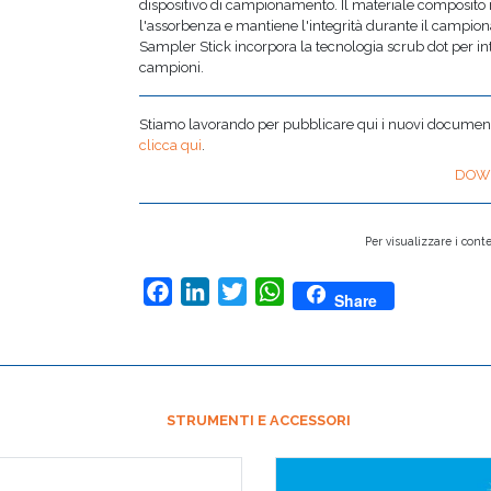
dispositivo di campionamento. Il materiale composito mul
l'assorbenza e mantiene l'integrità durante il camp
Sampler Stick incorpora la tecnologia scrub dot per int
campioni.
Stiamo lavorando per pubblicare qui i nuovi documenti,
clicca qui
.
DOW
Per visualizzare i conte
Facebook
LinkedIn
Twitter
WhatsApp
Share
STRUMENTI E ACCESSORI