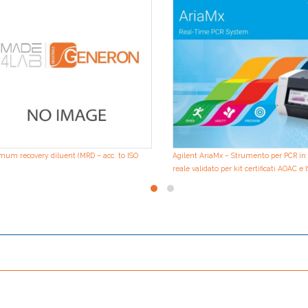
um recovery diluent (MRD – acc. to ISO
Agilent AriaMx – Strumento per PCR i
reale validato per kit certificati AOAC e 