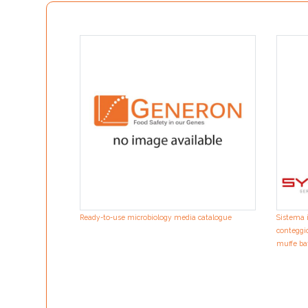
Ready-to-use microbiology media catalogue
Sistema i
conteggio
muffe bat