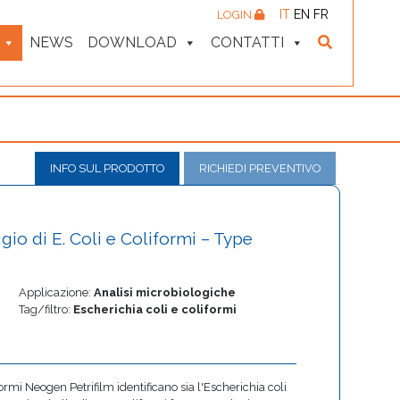
IT
EN
FR
LOGIN
NEWS
DOWNLOAD
CONTATTI
INFO SUL PRODOTTO
RICHIEDI PREVENTIVO
io di E. Coli e Coliformi – Type
Applicazione:
Analisi microbiologiche
Tag/filtro:
Escherichia coli e coliformi
ormi Neogen Petrifilm identificano sia l'Escherichia coli