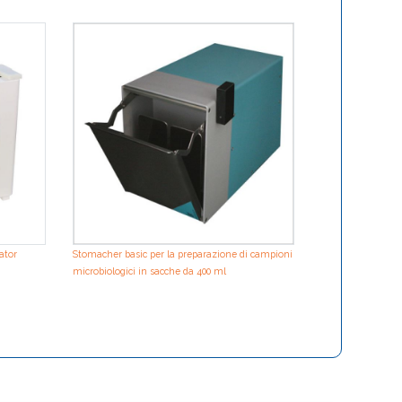
Diluitore gravime
bottiglie da 5L,
ator
Stomacher basic per la preparazione di campioni
microbiologici in sacche da 400 ml