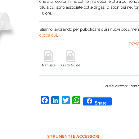
che altri coliformi. E. coli forma colonie blu a cui sono
blu a cui sono associate bolle di gas. Disponibili nel f
48 ore.
Stiamo lavorando per pubblicare qui i nuovi documenti,
clicca qui
.
DOW
Manuale
Quick Guide
Per visualizzare i conte
Facebook
LinkedIn
Twitter
WhatsApp
Share
STRUMENTI E ACCESSORI