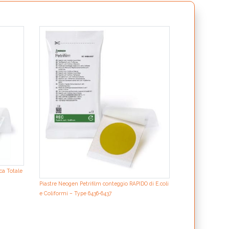
Piastre Neogen P
lieviti e muffe –
ca Totale
Piastre Neogen Petrifilm conteggio RAPIDO di E.coli
e Coliformi – Type 6436-6437