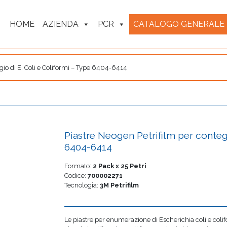
HOME
AZIENDA
PCR
CATALOGO GENERALE
gio di E. Coli e Coliformi – Type 6404-6414
Piastre Neogen Petrifilm per contegg
6404-6414
Formato:
2 Pack x 25 Petri
Codice:
700002271
Tecnologia:
3M Petrifilm
Le piastre per enumerazione di Escherichia coli e colif