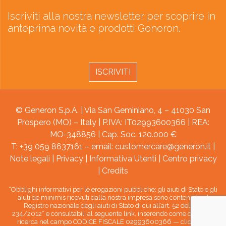
Iscriviti alla nostra newsletter per scoprire in
anteprima novità e prodotti Generon.
ISCRIVITI
© Generon S.p.A. | Via San Geminiano, 4 – 41030 San
Prospero (MO) – Italy | P.IVA: IT02993600366 | REA:
MO-348856 | Cap. Soc. 120.000 €
T: +39 059 8637161 – email:
customercare@generon.it
|
Note legali
|
Privacy
|
Informativa Utenti
|
Centro privacy
|
Credits
“Obblighi informativi per le erogazioni pubbliche: gli aiuti di Stato e gli
aiuti de minimis ricevuti dalla nostra impresa sono contenuti nel
Registro nazionale degli aiuti di Stato di cui all’art. 52 della L.
234/2012” e consultabili al seguente link, inserendo come chiave di
ricerca nel campo CODICE FISCALE 02993600366 —
clicca qui