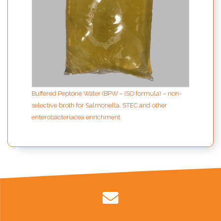
Buffered Peptone Water (BPW – ISO formula) – non-
selective broth for Salmonella, STEC and other
enterobacteriacea enrichment