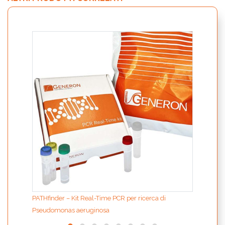
Legio
secon
PATHfinder – Kit Real-Time PCR per ricerca di
Pseudomonas aeruginosa