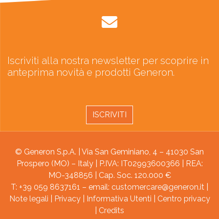
Iscriviti alla nostra newsletter per scoprire in
anteprima novità e prodotti Generon.
ISCRIVITI
© Generon S.p.A. | Via San Geminiano, 4 – 41030 San
Prospero (MO) – Italy | P.IVA: IT02993600366 | REA:
MO-348856 | Cap. Soc. 120.000 €
T: +39 059 8637161 – email:
customercare@generon.it
|
Note legali
|
Privacy
|
Informativa Utenti
|
Centro privacy
|
Credits