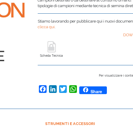
campioni destinatI o da destinare al consumo umano. 
tipologie di campioni mediante tecnica di semina dirett
Stiamo lavorando per pubblicare qui i nuovi documenti,
clicca qui
.
DOW
Scheda Tecnica
Per visualizzare i conte
Facebook
LinkedIn
Twitter
WhatsApp
Share
STRUMENTI E ACCESSORI