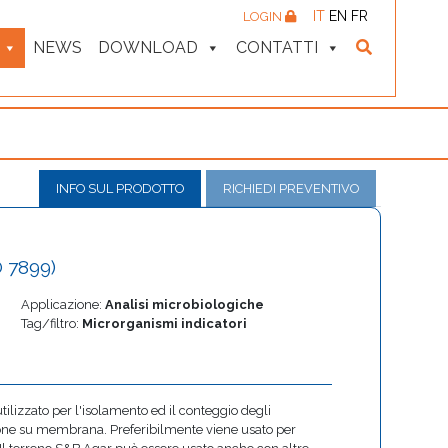
IT
EN
FR
LOGIN
NEWS
DOWNLOAD
CONTATTI
INFO SUL PRODOTTO
RICHIEDI PREVENTIVO
O 7899)
Applicazione:
Analisi microbiologiche
Tag/filtro:
Microrganismi indicatori
tilizzato per l'isolamento ed il conteggio degli
ione su membrana. Preferibilmente viene usato per