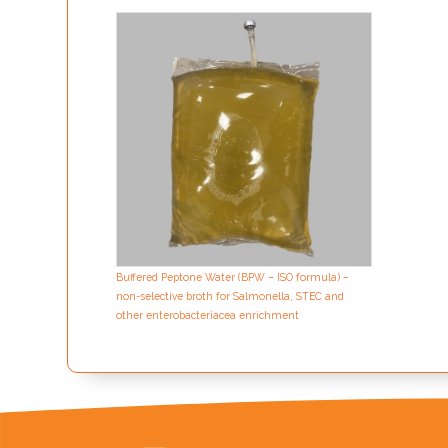
Buffered Peptone Water (BPW – ISO formula) –
non-selective broth for Salmonella, STEC and
other enterobacteriacea enrichment