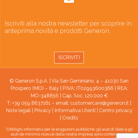
Iscriviti alla nostra newsletter per scoprire in
anteprima novità e prodotti Generon.
ISCRIVITI
© Generon S.p.A. | Via San Geminiano, 4 – 41030 San
Prospero (MO) – Italy | P.IVA: IT02993600366 | REA:
MO-348856 | Cap. Soc. 120.000 €
T: +39 059 8637161 – email:
customercare@generon.it
|
Note legali
|
Privacy
|
Informativa Utenti
|
Centro privacy
|
Credits
“Obblighi informativi per le erogazioni pubbliche: gli aiuti di Stato e gli
aiuti de minimis ricevuti dalla nostra impresa sono contenuti nel