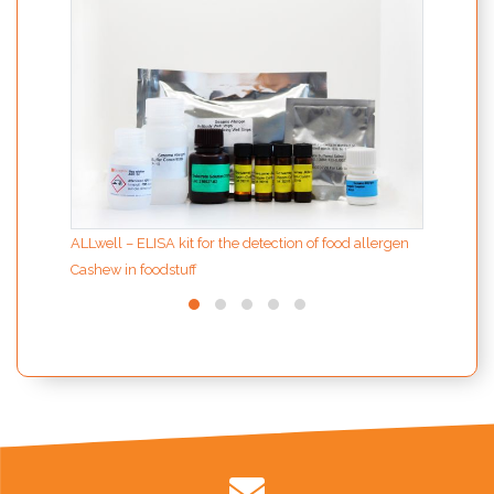
SPECI
anaca
ALLwell – ELISA kit for the detection of food allergen
Cashew in foodstuff