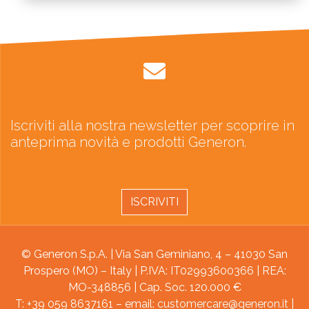
Iscriviti alla nostra newsletter per scoprire in
anteprima novità e prodotti Generon.
ISCRIVITI
© Generon S.p.A. | Via San Geminiano, 4 – 41030 San
Prospero (MO) – Italy | P.IVA: IT02993600366 | REA:
MO-348856 | Cap. Soc. 120.000 €
T: +39 059 8637161 – email:
customercare@generon.it
|