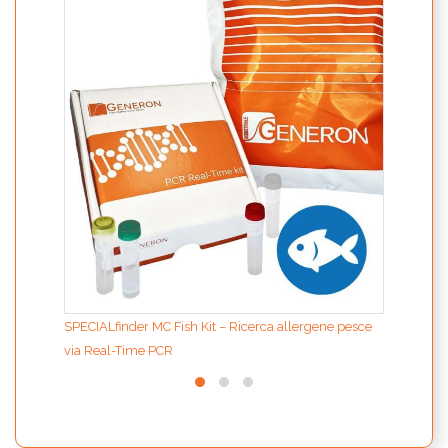
ION F
purif
Grand
SPECIALfinder MC Fish Kit – Ricerca allergene pesce
via Real-Time PCR