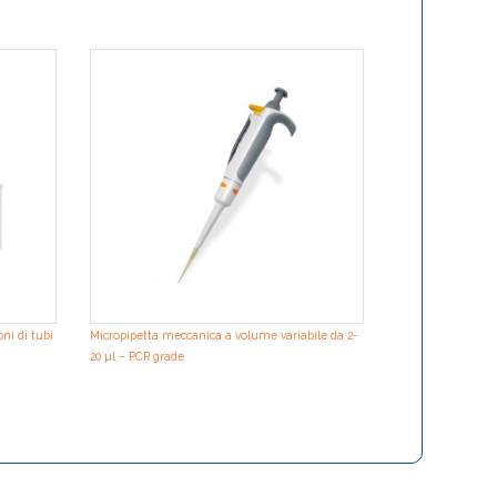
ION Force DNA Ex
manifold for puri
ni di tubi
Micropipetta meccanica a volume variabile da 2-
20 µl – PCR grade