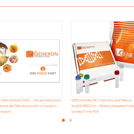
 DNA Extractor FAST – Kit per estrazione
SPECIALfinder MC Tree Nuts and Peanut
cazione del DNA da alimenti e mangimi –
MultiSCREEN Kit – Ricerca allergene frutt
ampioni
via Real-Time PCR