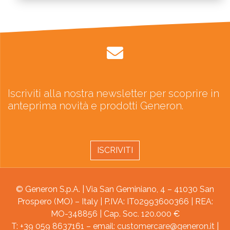
Iscriviti alla nostra newsletter per scoprire in
anteprima novità e prodotti Generon.
ISCRIVITI
© Generon S.p.A. | Via San Geminiano, 4 – 41030 San
Prospero (MO) – Italy | P.IVA: IT02993600366 | REA:
MO-348856 | Cap. Soc. 120.000 €
T: +39 059 8637161 – email:
customercare@generon.it
|