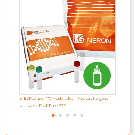
ION F
purif
Grand
SPECIALfinder MC Mustard Kit – Ricerca allergene
senape via Real-Time PCR