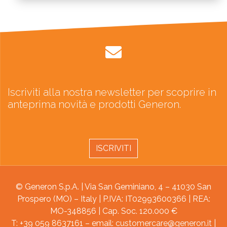
Iscriviti alla nostra newsletter per scoprire in
anteprima novità e prodotti Generon.
ISCRIVITI
© Generon S.p.A. | Via San Geminiano, 4 – 41030 San
Prospero (MO) – Italy | P.IVA: IT02993600366 | REA:
MO-348856 | Cap. Soc. 120.000 €
T: +39 059 8637161 – email:
customercare@generon.it
|