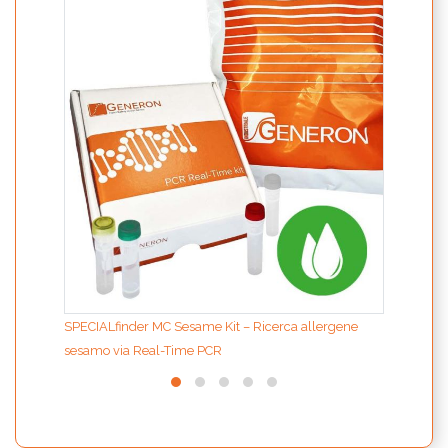
ION F
purif
Grand
SPECIALfinder MC Sesame Kit – Ricerca allergene
sesamo via Real-Time PCR