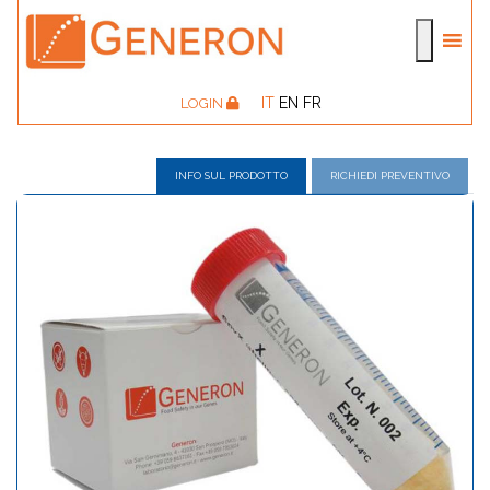
IT
EN
FR
LOGIN
INFO SUL PRODOTTO
RICHIEDI PREVENTIVO