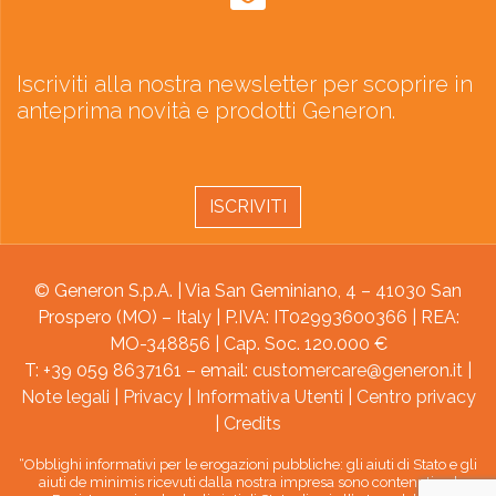
Iscriviti alla nostra newsletter per scoprire in
anteprima novità e prodotti Generon.
ISCRIVITI
© Generon S.p.A. | Via San Geminiano, 4 – 41030 San
Prospero (MO) – Italy | P.IVA: IT02993600366 | REA:
MO-348856 | Cap. Soc. 120.000 €
T: +39 059 8637161 – email:
customercare@generon.it
|
Note legali
|
Privacy
|
Informativa Utenti
|
Centro privacy
|
Credits
“Obblighi informativi per le erogazioni pubbliche: gli aiuti di Stato e gli
aiuti de minimis ricevuti dalla nostra impresa sono contenuti nel