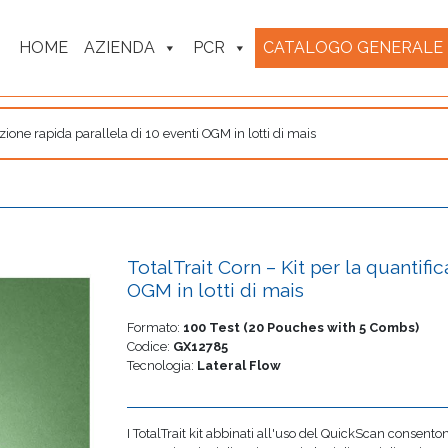
HOME
AZIENDA
PCR
CATALOGO GENERALE
azione rapida parallela di 10 eventi OGM in lotti di mais
TotalTrait Corn – Kit per la quantifi
OGM in lotti di mais
Formato:
100 Test (20 Pouches with 5 Combs)
Codice:
GX12785
Tecnologia:
Lateral Flow
I TotalTrait kit abbinati all'uso del QuickScan consenton