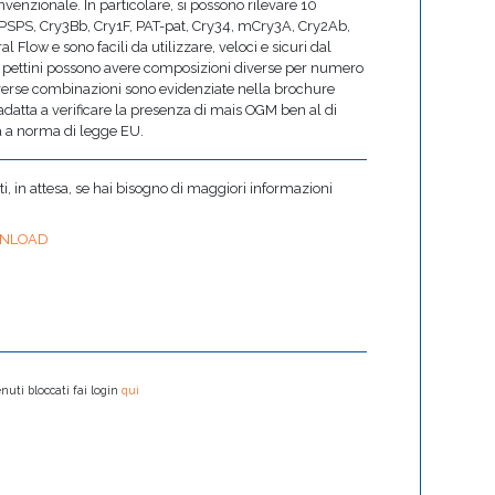
venzionale. In particolare, si possono rilevare 10
 EPSPS, Cry3Bb, Cry1F, PAT-pat, Cry34, mCry3A, Cry2Ab,
l Flow e sono facili da utilizzare, veloci e sicuri dal
I pettini possono avere composizioni diverse per numero
e diverse combinazioni sono evidenziate nella brochure
 è adatta a verificare la presenza di mais OGM ben al di
ra a norma di legge EU.
 in attesa, se hai bisogno di maggiori informazioni
NLOAD
nuti bloccati fai login
qui