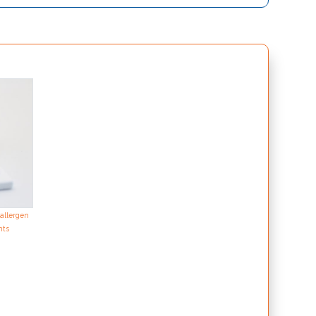
 allergen
nts