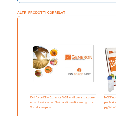
ALTRI PRODOTTI CORRELATI
ION Force DNA Extractor FAST – Kit per estrazione
MODIfind
e purificazione del DNA da alimenti e mangimi –
per la ri
Grandi campioni
p35S/tN