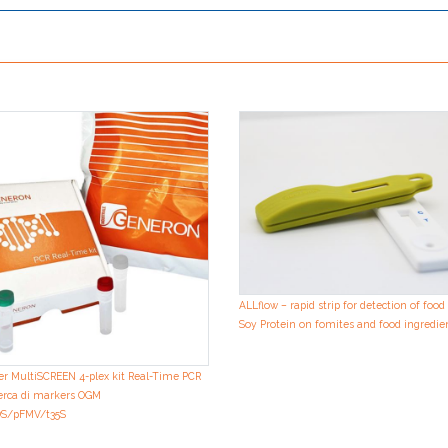
ALLflow – rapid strip for detection of food
Soy Protein on fomites and food ingredie
er MultiSCREEN 4-plex kit Real-Time PCR
cerca di markers OGM
OS/pFMV/t35S