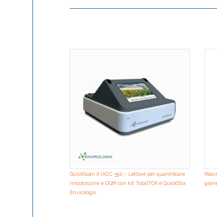
QuickScan II (ACC-351) – Lettore per quantificare
Macin
micotossine e OGM con kit TotalTOX e QuickStix
grane
Envirologix