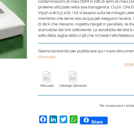
contaminazioni di mais OGM in lotti di semi di mais con
proteine utilizzate nella soia transgenica: Cry1A, CP4
Vip3A e eCry3.1Ab. I kit si basano sulla tecnologia Latera
momento che serve solo acqua per eseguire l'analisi. 
di stick che rilevano i rispettivi target in parallelo, l
scaricabile dal link sottostante. La sensibilità dei test
sotto della soglia dello 0.9% che richiede l'etichettatu
Stiamo lavorando per pubblicare qui i nuovi documenti,
clicca qui
.
DOW
Manuale
Catalogo Generale
Per visualizzare i conte
Facebook
LinkedIn
Twitter
WhatsApp
Share