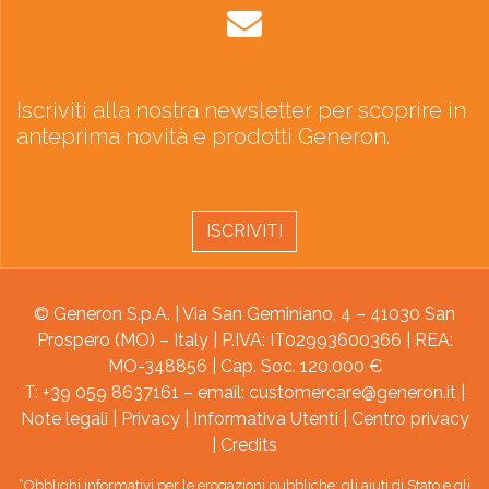
Iscriviti alla nostra newsletter per scoprire in
anteprima novità e prodotti Generon.
ISCRIVITI
© Generon S.p.A. | Via San Geminiano, 4 – 41030 San
Prospero (MO) – Italy | P.IVA: IT02993600366 | REA:
MO-348856 | Cap. Soc. 120.000 €
T: +39 059 8637161 – email:
customercare@generon.it
|
Note legali
|
Privacy
|
Informativa Utenti
|
Centro privacy
|
Credits
“Obblighi informativi per le erogazioni pubbliche: gli aiuti di Stato e gli