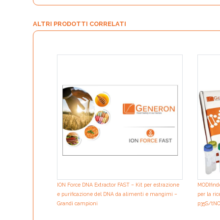
ALTRI PRODOTTI CORRELATI
ION Force DNA Extractor FAST – Kit per estrazione
MODIfind
e purificazione del DNA da alimenti e mangimi –
per la ri
Grandi campioni
p35S/tN