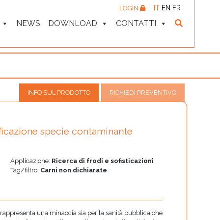
IT
EN
FR
LOGIN
NEWS
DOWNLOAD
CONTATTI
INFO SUL PRODOTTO
RICHIEDI PREVENTIVO
ificazione specie contaminante
Applicazione:
Ricerca di frodi e sofisticazioni
Tag/filtro:
Carni non dichiarate
 rappresenta una minaccia sia per la sanità pubblica che