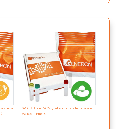
one specie
SPECIALfinder MC Soy kit – Ricerca allergene soia
3)
via Real-Time PCR