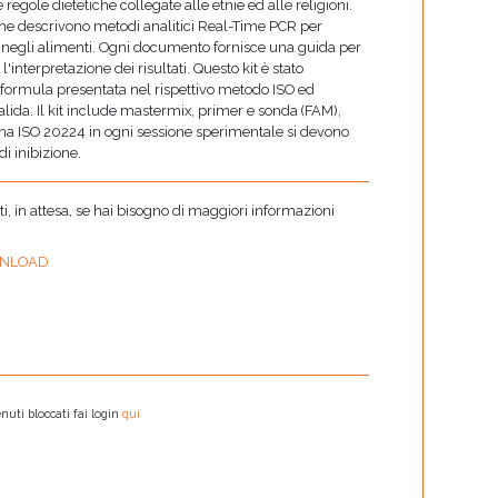
regole dietetiche collegate alle etnie ed alle religioni.
 che descrivono metodi analitici Real-Time PCR per
i negli alimenti. Ogni documento fornisce una guida per
'interpretazione dei risultati. Questo kit è stato
la formula presentata nel rispettivo metodo ISO ed
alida. Il kit include mastermix, primer e sonda (FAM),
ma ISO 20224 in ogni sessione sperimentale si devono
i inibizione.
 in attesa, se hai bisogno di maggiori informazioni
NLOAD
nuti bloccati fai login
qui