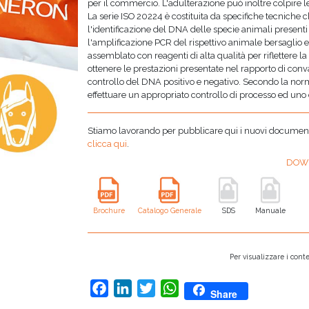
per il commercio. L'adulterazione può inoltre colpire le 
La serie ISO 20224 è costituita da specifiche tecniche
l'identificazione del DNA delle specie animali present
l'amplificazione PCR del rispettivo animale bersaglio e l
assemblato con reagenti di alta qualità per riflettere 
ottenere le prestazioni presentate nel rapporto di conv
controllo del DNA positivo e negativo. Secondo la nor
effettuare un appropriato controllo di processo ed uno d
Stiamo lavorando per pubblicare qui i nuovi documenti,
clicca qui
.
DOW
Brochure
Catalogo Generale
SDS
Manuale
Per visualizzare i conte
Facebook
LinkedIn
Twitter
WhatsApp
Share