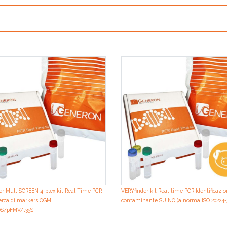
er MultiSCREEN 4-plex kit Real-Time PCR
VERYfinder kit Real-time PCR Identificazi
cerca di markers OGM
contaminante SUINO (a norma ISO 20224-
OS/pFMV/t35S