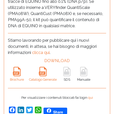
tracce di EQUINO fino allo 0.1% (DNA p/p). Se
utilizzato insieme a VERYfinder QuantiScale
(PMA08W), QuantiCust (PMA08X) e, se necessario,
PMA99A-50, il kit può quantificare il contenuto di
DNA di EQUINO in qualsiasi matrice.
Stiamo lavorando per pubblicare qui i nuovi
documenti, in attesa, se hai bisogno di maggiori
informazioni
clicca qui
.
DOWNLOAD
Brochure
Catalogo Generale
SDS
Manuale
Per visualizzare i contenuti bloccati fai login
qui
Facebook
LinkedIn
Twitter
WhatsApp
Share