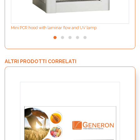
Mini PCR hood with laminar flow and UV lamp
ALTRI PRODOTTI CORRELATI
MODIf
the d