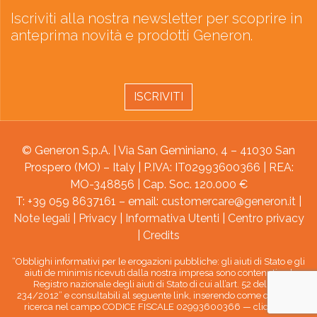
Iscriviti alla nostra newsletter per scoprire in
anteprima novità e prodotti Generon.
ISCRIVITI
© Generon S.p.A. | Via San Geminiano, 4 – 41030 San
Prospero (MO) – Italy | P.IVA: IT02993600366 | REA:
MO-348856 | Cap. Soc. 120.000 €
T: +39 059 8637161 – email:
customercare@generon.it
|
Note legali
|
Privacy
|
Informativa Utenti
|
Centro privacy
|
Credits
“Obblighi informativi per le erogazioni pubbliche: gli aiuti di Stato e gli
aiuti de minimis ricevuti dalla nostra impresa sono contenuti nel
Registro nazionale degli aiuti di Stato di cui all’art. 52 della L.
234/2012” e consultabili al seguente link, inserendo come chiave di
ricerca nel campo CODICE FISCALE 02993600366 —
clicca qui