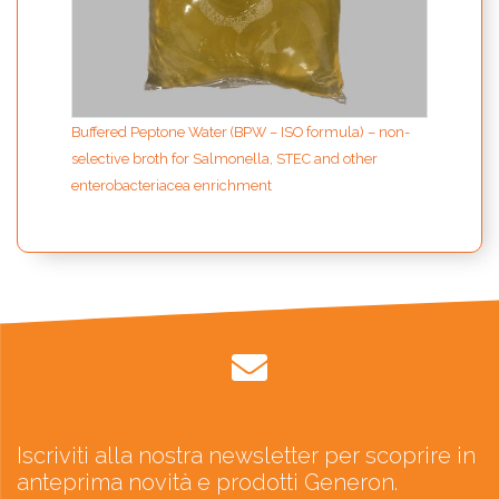
Buffered Peptone Water (BPW – ISO formula) – non-
selective broth for Salmonella, STEC and other
enterobacteriacea enrichment
Iscriviti alla nostra newsletter per scoprire in
anteprima novità e prodotti Generon.