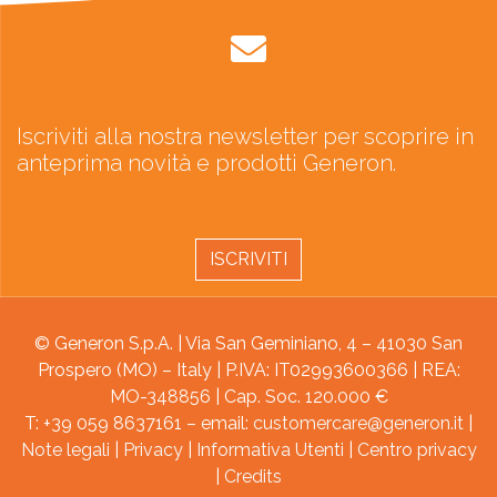
Iscriviti alla nostra newsletter per scoprire in
anteprima novità e prodotti Generon.
ISCRIVITI
© Generon S.p.A. | Via San Geminiano, 4 – 41030 San
Prospero (MO) – Italy | P.IVA: IT02993600366 | REA:
MO-348856 | Cap. Soc. 120.000 €
T: +39 059 8637161 – email:
customercare@generon.it
|
Note legali
|
Privacy
|
Informativa Utenti
|
Centro privacy
|
Credits