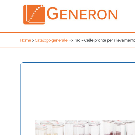
Home
>
Catalogo generale
>
xTrac – Celle pronte per rilevament