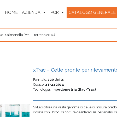
HOME
AZIENDA
PCR
CATALOGO GENERALE
o di Salmonella (M+E – terreno 201C)
xTrac – Celle pronte per rilevament
Formato:
120 Units
Codice:
41-442014
Tecnologia:
Impedometria (Bac-Trac)
SyLab offre una vasta gamma di celle di misura predos
dosate con i brodi di coltura desiderati sia per analisi di