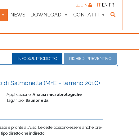
IT
EN
FR
LOGIN
NEWS
DOWNLOAD
CONTATTI
INFO SUL PRODOTTO
RICHIEDI PREVENTIVO
o di Salmonella (M+E – terreno 201C)
Applicazione:
Analisi microbiologiche
Tag/filtro:
Salmonella
ate e pronte all'uso. Le celle possono essere anche pre-
 tipo diretto che indiretto.