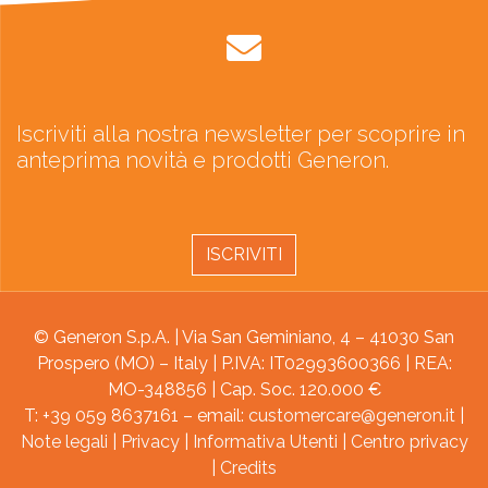
Iscriviti alla nostra newsletter per scoprire in
anteprima novità e prodotti Generon.
ISCRIVITI
© Generon S.p.A. | Via San Geminiano, 4 – 41030 San
Prospero (MO) – Italy | P.IVA: IT02993600366 | REA:
MO-348856 | Cap. Soc. 120.000 €
T: +39 059 8637161 – email:
customercare@generon.it
|
Note legali
|
Privacy
|
Informativa Utenti
|
Centro privacy
|
Credits