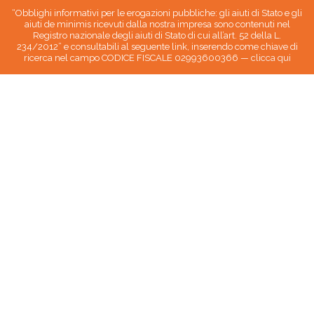
“Obblighi informativi per le erogazioni pubbliche: gli aiuti di Stato e gli
aiuti de minimis ricevuti dalla nostra impresa sono contenuti nel
Registro nazionale degli aiuti di Stato di cui all’art. 52 della L.
234/2012” e consultabili al seguente link, inserendo come chiave di
ricerca nel campo CODICE FISCALE 02993600366 —
clicca qui