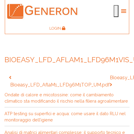
LOGIN
BIOEASY_LFD_AFLAM1_LFD96M1VIS
Navigazione
Bioeasy_L
articoli
Bioeasy_LFD_AflaM1_LFD96M1TOP_UM.pdf
Ondate di calore e micotossine: come il cambiamento
climatico sta modificando il rischio nella filiera agroalimentare
ATP testing su superfici e acqua: come usare il dato RLU nel
monitoraggio dell’igiene
Analisi di matrici alimentari complesse: il supporto tecnico e