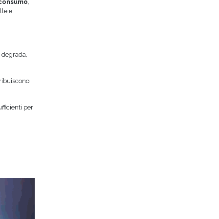
i consumo
,
lle e
i degrada,
tribuiscono
ficienti per