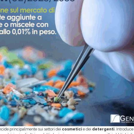
incide principalmente sui settori dei
cosmetici
e dei
detergenti
. Introduce