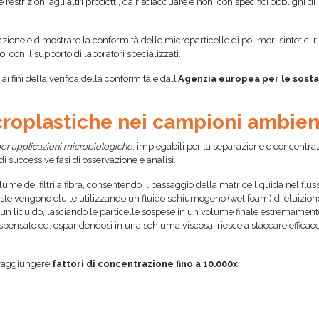
estrizioni agli altri prodotti, da risciacquare e non, con specifici obblighi di
zione e dimostrare la conformità delle microparticelle di polimeri sintetici r
con il supporto di laboratori specializzati.
 fini della verifica della conformità e dall’
Agenzia europea per le sost
icroplastiche nei campioni ambien
per applicazioni microbiologiche
, impiegabili per la separazione e concentra
i successive fasi di osservazione e analisi.
ume dei filtri a fibra, consentendo il passaggio della matrice liquida nel fluss
ueste vengono eluite utilizzando un fluido schiumogeno (wet foam) di eluizion
n liquido, lasciando le particelle sospese in un volume finale estremamente
dispensato ed, espandendosi in una schiuma viscosa, riesce a staccare effica
 raggiungere
fattori di concentrazione fino a 10.000x
.