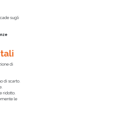
icade sugli
anze
tali
zione di
o di scarto.
e.
 ridotto.
cemente le