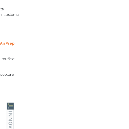
ate
n il sistema
 AirPrep
, muffe e
accolta e