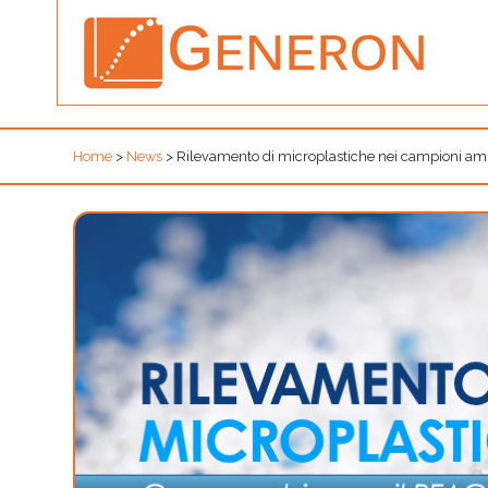
Home
>
News
>
Rilevamento di microplastiche nei campioni amb