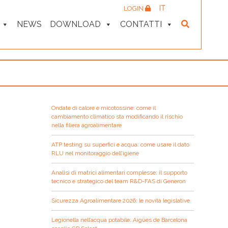
IT
LOGIN
NEWS
DOWNLOAD
CONTATTI
Ondate di calore e micotossine: come il
cambiamento climatico sta modificando il rischio
nella filiera agroalimentare
ATP testing su superfici e acqua: come usare il dato
RLU nel monitoraggio dell’igiene
Analisi di matrici alimentari complesse: il supporto
tecnico e strategico del team R&D-FAS di Generon
Sicurezza Agroalimentare 2026: le novità legislative
Legionella nell’acqua potabile: Aigües de Barcelona