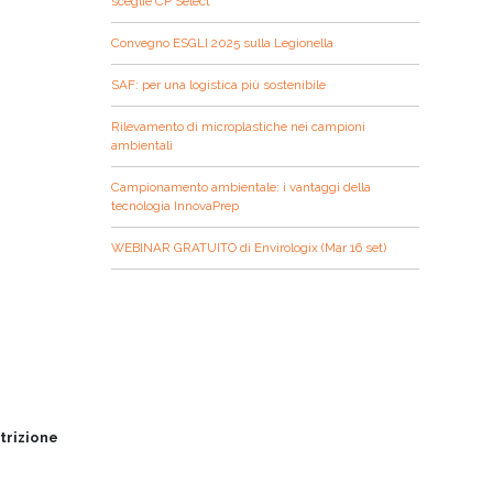
sceglie CP Select
Convegno ESGLI 2025 sulla Legionella
SAF: per una logistica più sostenibile
Rilevamento di microplastiche nei campioni
ambientali
Campionamento ambientale: i vantaggi della
tecnologia InnovaPrep
WEBINAR GRATUITO di Envirologix (Mar 16 set)
trizione