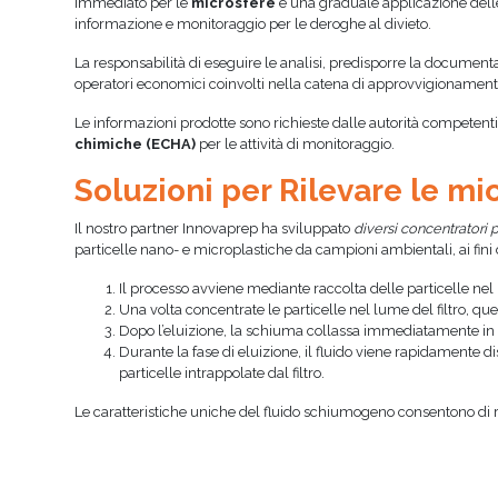
immediato per le
microsfere
e una graduale applicazione delle r
informazione e monitoraggio per le deroghe al divieto.
La responsabilità di eseguire le analisi, predisporre la documenta
operatori economici coinvolti nella catena di approvvigionamento, 
Le informazioni prodotte sono richieste dalle autorità competenti ai
chimiche (ECHA)
per le attività di monitoraggio.
Soluzioni per Rilevare le m
Il nostro partner Innovaprep ha sviluppato
diversi concentratori 
particelle nano- e microplastiche da campioni ambientali, ai fini d
Il processo avviene mediante raccolta delle particelle nel l
Una volta concentrate le particelle nel lume del filtro, q
Dopo l’eluizione, la schiuma collassa immediatamente in u
Durante la fase di eluizione, il fluido viene rapidamente 
particelle intrappolate dal filtro.
Le caratteristiche uniche del fluido schiumogeno consentono di