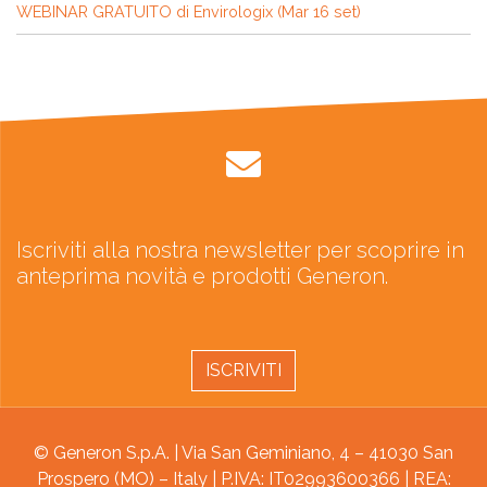
WEBINAR GRATUITO di Envirologix (Mar 16 set)
Iscriviti alla nostra newsletter per scoprire in
anteprima novità e prodotti Generon.
ISCRIVITI
© Generon S.p.A. | Via San Geminiano, 4 – 41030 San
Prospero (MO) – Italy | P.IVA: IT02993600366 | REA: