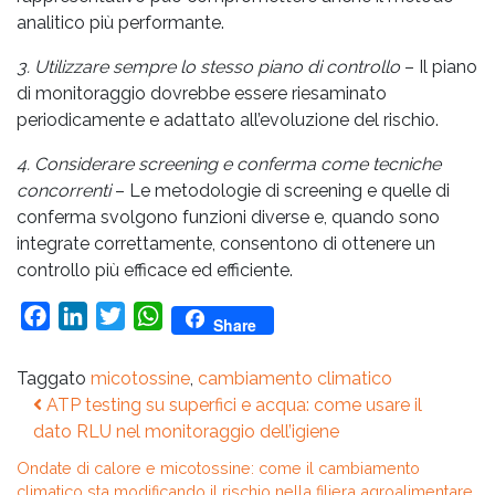
analitico più performante.
3. Utilizzare sempre lo stesso piano di controllo
– Il piano
di monitoraggio dovrebbe essere riesaminato
periodicamente e adattato all’evoluzione del rischio.
4. Considerare screening e conferma come tecniche
concorrenti
– Le metodologie di screening e quelle di
conferma svolgono funzioni diverse e, quando sono
integrate correttamente, consentono di ottenere un
controllo più efficace ed efficiente.
Facebook
LinkedIn
Twitter
WhatsApp
Share
Taggato
micotossine
,
cambiamento climatico
Navigazione
ATP testing su superfici e acqua: come usare il
articoli
dato RLU nel monitoraggio dell’igiene
Ondate di calore e micotossine: come il cambiamento
climatico sta modificando il rischio nella filiera agroalimentare