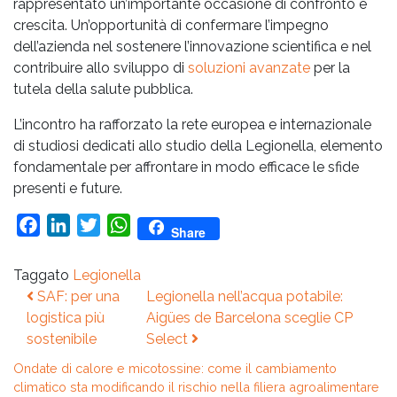
rappresentato un’importante occasione di confronto e
crescita. Un’opportunità di confermare l’impegno
dell’azienda nel sostenere l’innovazione scientifica e nel
contribuire allo sviluppo di
soluzioni avanzate
per la
tutela della salute pubblica.
L’incontro ha rafforzato la rete europea e internazionale
di studiosi dedicati allo studio della Legionella, elemento
fondamentale per affrontare in modo efficace le sfide
presenti e future.
Facebook
LinkedIn
Twitter
WhatsApp
Share
Taggato
Legionella
Navigazione
SAF: per una
Legionella nell’acqua potabile:
articoli
logistica più
Aigües de Barcelona sceglie CP
sostenibile
Select
Ondate di calore e micotossine: come il cambiamento
climatico sta modificando il rischio nella filiera agroalimentare