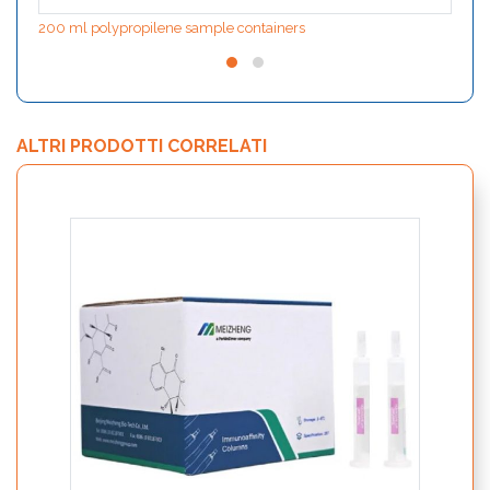
200 ml polypropilene sample containers
ALTRI PRODOTTI CORRELATI
PurON
immun
anali