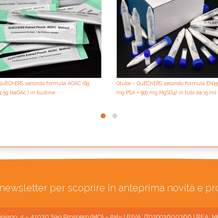
QuEChERS secondo formula AOAC (6g
Qtube – QuEChERS secondo formula EN156
.5g NaOAc ) in bustine
mg PSA + 900 mg MgSO4) in tubi da 15 ml
ra newsletter per scoprire in anteprima novità e p
niano, 4 – 41030 San Prospero (MO) – Italy | P.IVA: IT02993600366 | REA: