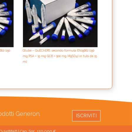
62 (150
Qtube – QuEChERS secondo formula EN15662 (150
mg PSA + 15 mg GCB + 900 mg MgSO4) in tubi da 15
ml
rodotti Generon.
ISCRIVITI
 MO-348856 | Cap. Soc. 120.000 €