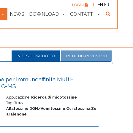
IT
EN
FR
LOGIN
NEWS
DOWNLOAD
CONTATTI
INFO SUL PRODOTTO
RICHIEDI PREVENTIVO
e per immunoaffinità Multi-
 LC-MS
Applicazione:
Ricerca di micotossine
Tag/filtro:
Aflatossine,DON/Vomitossine,Ocratossina,Ze
aralenone