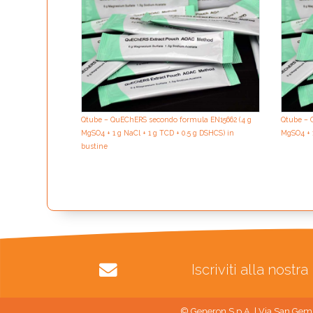
Qtube – QuEChERS secondo formula EN15662 (4 g
Qtube – 
MgSO4 + 1 g NaCl + 1 g TCD + 0.5 g DSHCS) in
MgSO4 + 1
bustine
Iscriviti alla nost
© Generon S.p.A. | Via San Gemi