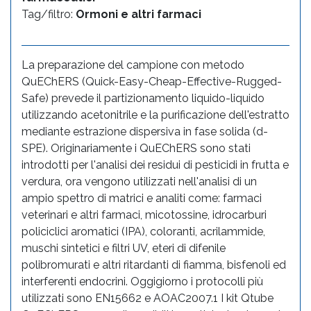
Tag/filtro:
Ormoni e altri farmaci
La preparazione del campione con metodo
QuEChERS (Quick-Easy-Cheap-Effective-Rugged-
Safe) prevede il partizionamento liquido-liquido
utilizzando acetonitrile e la purificazione dell'estratto
mediante estrazione dispersiva in fase solida (d-
SPE). Originariamente i QuEChERS sono stati
introdotti per l'analisi dei residui di pesticidi in frutta e
verdura, ora vengono utilizzati nell'analisi di un
ampio spettro di matrici e analiti come: farmaci
veterinari e altri farmaci, micotossine, idrocarburi
policiclici aromatici (IPA), coloranti, acrilammide,
muschi sintetici e filtri UV, eteri di difenile
polibromurati e altri ritardanti di fiamma, bisfenoli ed
interferenti endocrini. Oggigiorno i protocolli più
utilizzati sono EN15662 e AOAC2007.1 I kit Qtube