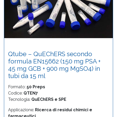
Qtube – QuEChERS secondo
formula EN15662 (150 mg PSA +
45 mg GCB + 900 mg MgSO4) in
tubi da 15 ml
Formato:
50 Preps
Codice:
QTEN7
Tecnologia:
QuEChERS e SPE
Applicazione:
Ricerca di residui chimici e
farmaceutici