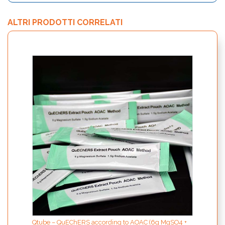
ALTRI PRODOTTI CORRELATI
Qtube
MgSO4
Qtube – QuEChERS according to AOAC (6g MgSO4 +