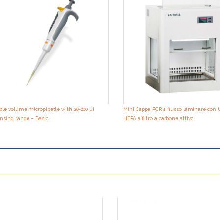
ble volume micropipette with 20-200 µl
Mini Cappa PCR a flusso laminare con UV
nsing range – Basic
HEPA e filtro a carbone attivo