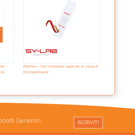
lla –
RiboFlow – Test molecolare rapido per la ricerca di
Coli
Enterbacteriacee
rodotti Generon.
ISCRIVITI