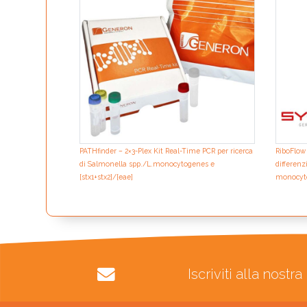
PATHfinder – 2×3-Plex Kit Real-Time PCR per ricerca
RiboFlow 
di Salmonella spp./L.monocytogenes e
differenz
[stx1+stx2]/[eae]
monocyto
Iscriviti alla nost