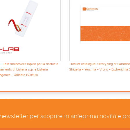
– Test molecolare rapido per la ricerca e
Product catalogue: Serotyping of Salmone
iamento di Listeria spp. e Listeria
Shigella – Yersinia – Vibrio – Escherichia 
genes – Validato ISO16140
ra newsletter per scoprire in anteprima novità e p