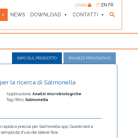
IT
EN
FR
LOGIN
NEWS
DOWNLOAD
CONTATTI
INFO SUL PRODOTTO
RICHIEDI PREVENTIVO
er la ricerca di Salmonella
Applicazione:
Analisi microbiologiche
Tag/filtro:
Salmonella
 rapida e precisa per Salmonella spp. Questo test a
 semplicità d'uso dei lateral flow.