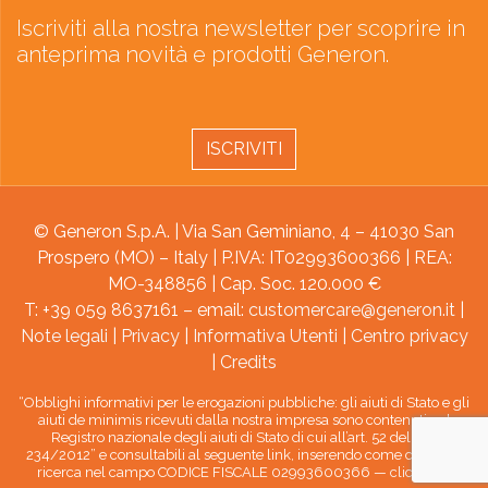
Iscriviti alla nostra newsletter per scoprire in
anteprima novità e prodotti Generon.
ISCRIVITI
© Generon S.p.A. | Via San Geminiano, 4 – 41030 San
Prospero (MO) – Italy | P.IVA: IT02993600366 | REA:
MO-348856 | Cap. Soc. 120.000 €
T: +39 059 8637161 – email:
customercare@generon.it
|
Note legali
|
Privacy
|
Informativa Utenti
|
Centro privacy
|
Credits
“Obblighi informativi per le erogazioni pubbliche: gli aiuti di Stato e gli
aiuti de minimis ricevuti dalla nostra impresa sono contenuti nel
Registro nazionale degli aiuti di Stato di cui all’art. 52 della L.
234/2012” e consultabili al seguente link, inserendo come chiave di
ricerca nel campo CODICE FISCALE 02993600366 —
clicca qui