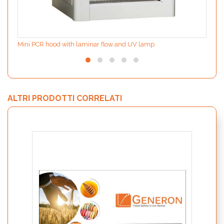
Mini PCR hood with laminar flow and UV lamp
ALTRI PRODOTTI CORRELATI
VERYf
alime
BOVI